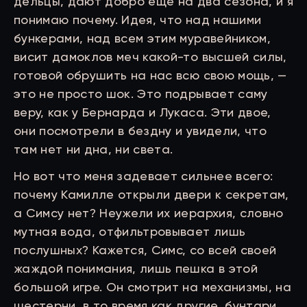
дельцы, дают добро еще на два сезона, и я
понимаю почему. Идея, что над нашими
бункерами, над всем этим муравейником,
висит дамоклов меч какой-то высшей силы,
готовой обрушить на нас всю свою мощь, —
это не просто шок. Это подрывает саму
веру, как у Бернарда и Лукаса. Эти двое,
они посмотрели в бездну и увидели, что
там нет ни дна, ни света.
Но вот что меня задевает сильнее всего:
почему Камилле открыли двери к секретам,
а Симсу нет? Неужели их иерархия, словно
мутная вода, отфильтровывает лишь
послушных? Кажется, Симс, со всей своей
жаждой понимания, лишь пешка в этой
большой игре. Он смотрит на механизмы, на
шестерни, в то время как другие, бунтари