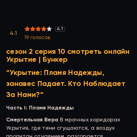
4.1
2
3
4
5
4.1
19
голосов
сезон 2 серия 10 смотреть онлайн
Укрытие | Бункер
“Укрытие: Пламя Надежды,
занавес Падает. Кто Наблюдает
За Нами?
“
Часть I: Пламя Надежды
Смертельная Вера
В мрачных коридорах
Укрытия, где тени сгущаются, а воздух
пропитан отчаянием, разгорается